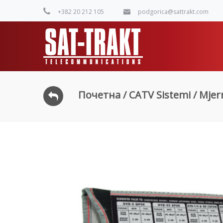
+382 20 212 105
podgorica@sattrakt.com
Почетна
/
CATV Sistemi
/
Mjer