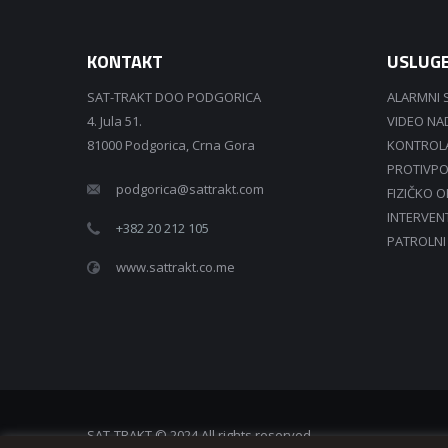
KONTAKT
USLUG
SAT-TRAKT DOO PODGORICA
ALARMNI 
4. Jula 51.
VIDEO N
81000 Podgorica, Crna Gora
KONTROLA
PROTIVPO
podgorica@sattrakt.com
FIZIČKO 
INTERVEN
+382 20 212 105
PATROLNI
www.sattrakt.co.me
SAT-TRAKT © 2024 All rights reserved