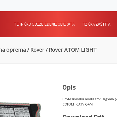
TEHNIČKO OBEZBJEĐENJE OBJEKATA
FIZIČKA ZAŠTITA
na oprema
/
Rover
/ Rover ATOM LIGHT
Opis
Profesionalni analizator signala
COFDM i CATV QAM.
Download Pdf