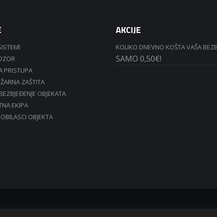
E
AKCIJE
SISTEMI
KOLIKO DNEVNO KOŠTA VAŠA BEZ
SAMO 0,50€!
ADZOR
 PRISTUPA
ŽARNA ZAŠTITA
OBEZBJEĐENJE OBJEKATA
TNA EKIPA
 OBILASCI OBJEKTA