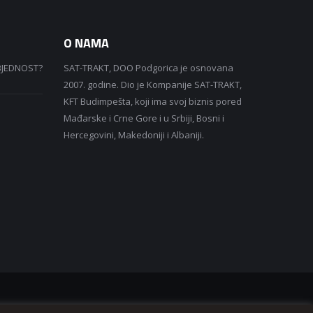
O NAMA
BJEDNOST?
SAT-TRAKT, DOO Podgorica je osnovana
2007. godine. Dio je Kompanije SAT-TRAKT,
KFT Budimpešta, koji ima svoj biznis pored
Mađarske i Crne Gore i u Srbiji, Bosni i
Hercegovini, Makedoniji i Albaniji.