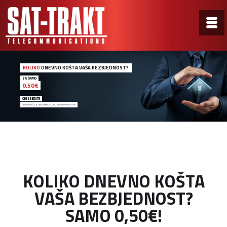
KOLIKO
DNEVNO KOŠTA VAŠA BEZBJEDNOST?
ZA SAMO
0,50€
OBEZBJEDITE
SVOJU KUĆU, STAN, VIKENDICU, POSLOVNI PROSTOR
KOLIKO DNEVNO KOŠTA
VAŠA BEZBJEDNOST?
SAMO 0,50€!