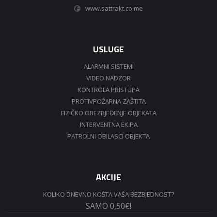
www.sattrakt.co.me
USLUGE
ALARMNI SISTEMI
VIDEO NADZOR
KONTROLA PRISTUPA
PROTIVPOŽARNA ZAŠTITA
FIZIČKO OBEZBJEĐENJE OBJEKATA
INTERVENTNA EKIPA
PATROLNI OBILASCI OBJEKTA
AKCIJE
KOLIKO DNEVNO KOŠTA VAŠA BEZBJEDNOST?
SAMO 0,50€!