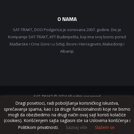
O NAMA
SAT-TRAKT, DOO Podgorica je osnovana 2007. godine. Dio je
Kompanije SAT-TRAKT, KFT Budimpešta, koji ima svoj biznis pored
Mađarske i Crne Gore i u Srbiji, Bosni i Hercegovini, Makedoniji i
Albaniji.
SAT-TRAKT © 2024 All rights reserved
Dragi posetioci, radi poboljšanja korisničkog iskustva,
sprečavanja spama, kao i za druge funkcionalnosti koje ne bismo
mogli da obezbedimo na drugi način ovaj sajt koristi kolačiće
(cookies). Korišćenjem sajta saglasni ste sa Uslovima korišćenja i
www.sattrakt.com
Politikom privatnosti.
Saznaj više
Slažem se