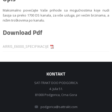
Maksimalno povećajte Vaše prihode sa mogućnostima koje nudi
šasija sa preko 1700 DS kanala, za više usluga, pri većim brzinama, a
nižim troškovima po kanalu.
Download Pdf
ARRIS_E6000_SPECIFIKACIJE
KONTAKT
SAT-TRAKT DOO PODGORICA
4. Jula 51.
81000 Podgorica, Crna Gora
podgorica@sattrakt.com