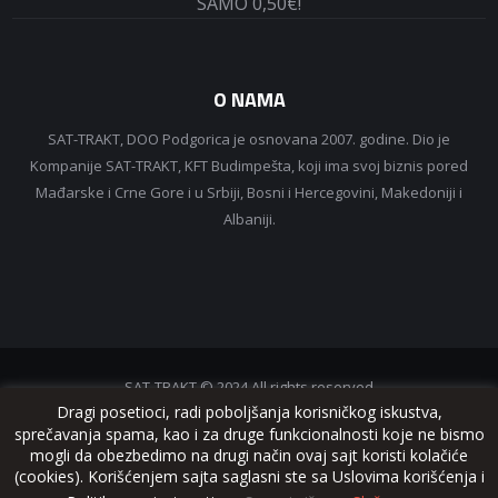
SAMO 0,50€!
O NAMA
SAT-TRAKT, DOO Podgorica je osnovana 2007. godine. Dio je
Kompanije SAT-TRAKT, KFT Budimpešta, koji ima svoj biznis pored
Mađarske i Crne Gore i u Srbiji, Bosni i Hercegovini, Makedoniji i
Albaniji.
SAT-TRAKT © 2024 All rights reserved
Dragi posetioci, radi poboljšanja korisničkog iskustva,
sprečavanja spama, kao i za druge funkcionalnosti koje ne bismo
mogli da obezbedimo na drugi način ovaj sajt koristi kolačiće
(cookies). Korišćenjem sajta saglasni ste sa Uslovima korišćenja i
www.sattrakt.com