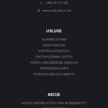
+382 20 212 105
www.sattrakt.co.me
USLUGE
ALARMNI SISTEMI
VIDEO NADZOR
KONTROLA PRISTUPA
PROTIVPOŽARNA ZAŠTITA
FIZIČKO OBEZBJEĐENJE OBJEKATA
INTERVENTNA EKIPA
PATROLNI OBILASCI OBJEKTA
AKCIJE
KOLIKO DNEVNO KOŠTA VAŠA BEZBJEDNOST?