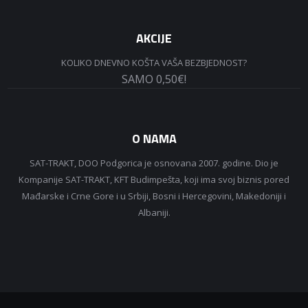
AKCIJE
KOLIKO DNEVNO KOŠTA VAŠA BEZBJEDNOST?
SAMO 0,50€!
O NAMA
SAT-TRAKT, DOO Podgorica je osnovana 2007. godine. Dio je
Kompanije SAT-TRAKT, KFT Budimpešta, koji ima svoj biznis pored
Mađarske i Crne Gore i u Srbiji, Bosni i Hercegovini, Makedoniji i
Albaniji.