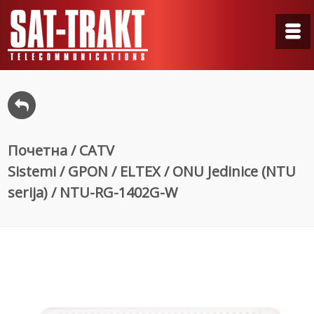
Почетна
/
CATV
Sistemi
/
GPON
/
ELTEX
/
ONU Jedinice (NTU
serija)
/ NTU-RG-1402G-W