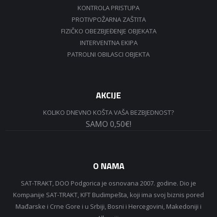
KONTROLA PRISTUPA
PROTIVPOŽARNA ZAŠTITA
FIZIČKO OBEZBJEĐENJE OBJEKATA
INTERVENTNA EKIPA
PATROLNI OBILASCI OBJEKTA
AKCIJE
KOLIKO DNEVNO KOŠTA VAŠA BEZBJEDNOST?
SAMO 0,50€!
O NAMA
SAT-TRAKT, DOO Podgorica je osnovana 2007. godine. Dio je
Kompanije SAT-TRAKT, KFT Budimpešta, koji ima svoj biznis pored
Mađarske i Crne Gore i u Srbiji, Bosni i Hercegovini, Makedoniji i