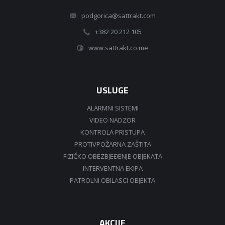
podgorica@sattrakt.com
+382 20 212 105
www.sattrakt.co.me
USLUGE
ALARMNI SISTEMI
VIDEO NADZOR
KONTROLA PRISTUPA
PROTIVPOŽARNA ZAŠTITA
FIZIČKO OBEZBJEĐENJE OBJEKATA
INTERVENTNA EKIPA
PATROLNI OBILASCI OBJEKTA
AKCIJE