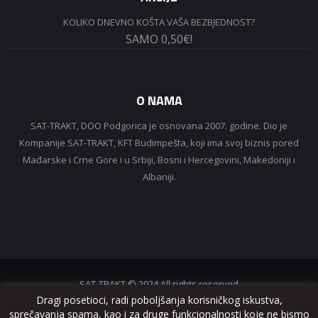
KOLIKO DNEVNO KOŠTA VAŠA BEZBJEDNOST?
SAMO 0,50€!
O NAMA
SAT-TRAKT, DOO Podgorica je osnovana 2007. godine. Dio je
Kompanije SAT-TRAKT, KFT Budimpešta, koji ima svoj biznis pored
Mađarske i Crne Gore i u Srbiji, Bosni i Hercegovini, Makedoniji i
Albaniji.
SAT-TRAKT © 2024 All rights reserved
Dragi posetioci, radi poboljšanja korisničkog iskustva,
sprečavanja spama, kao i za druge funkcionalnosti koje ne bismo