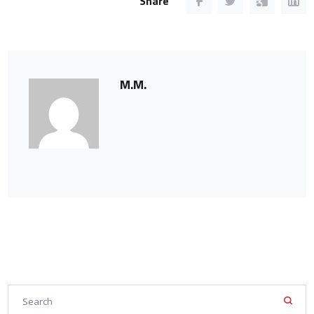
Share
M.M.