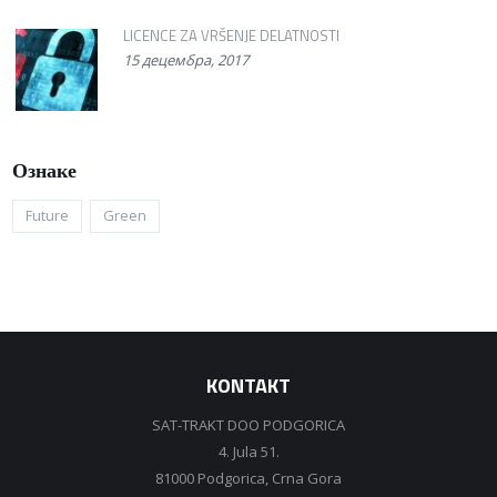
LICENCE ZA VRŠENJE DELATNOSTI
15 децембра, 2017
Ознаке
Future
Green
KONTAKT
SAT-TRAKT DOO PODGORICA
4. Jula 51.
81000 Podgorica, Crna Gora