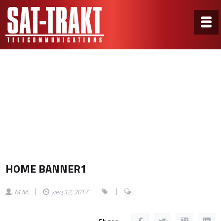
HOME BANNER1
Home
/
AlarmSystems Custom Banner
/
HOME BANNER1
HOME BANNER1
M.M.
дец 12, 2017