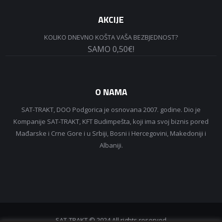
AKCIJE
KOLIKO DNEVNO KOŠTA VAŠA BEZBJEDNOST?
SAMO 0,50€!
O NAMA
SAT-TRAKT, DOO Podgorica je osnovana 2007. godine. Dio je
Kompanije SAT-TRAKT, KFT Budimpešta, koji ima svoj biznis pored
Mađarske i Crne Gore i u Srbiji, Bosni i Hercegovini, Makedoniji i
Albaniji.
SAT-TRAKT © 2024 All rights reserved