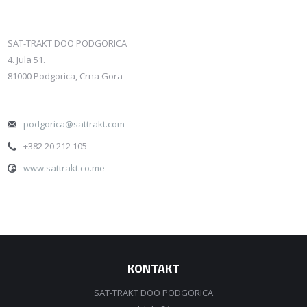
KONTAKT
SAT-TRAKT DOO PODGORICA
4. Jula 51.
81000 Podgorica, Crna Gora
podgorica@sattrakt.com
+382 20 212 105
www.sattrakt.co.me
KONTAKT
SAT-TRAKT DOO PODGORICA