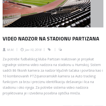
VIDEO NADZOR NA STADIONU PARTIZANA
M.M.
јан 10, 2018
Za potrebe fudbalskog kluba Partizan realizovan je projekat
izgradnje sistema video nadzora na stadionu u Humskoj. Sistem
sadrži 86 fiksnih kamera za nadzor ključnih tačaka i površina kao i
10 kombinovanih PTZ/panoramskih kamera sa Auto tracking
funkcijom za brzu i preciznu identifikaciju dešavanja i lica na
stadionu i oko njega. Za potrebe sistema video nadzora
projektovana je i izvedena posebna optička mreža.