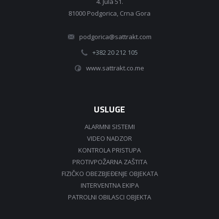
4. Jula 51.
81000 Podgorica, Crna Gora
podgorica@sattrakt.com
+382 20 212 105
www.sattrakt.co.me
USLUGE
ALARMNI SISTEMI
VIDEO NADZOR
KONTROLA PRISTUPA
PROTIVPOŽARNA ZAŠTITA
FIZIČKO OBEZBJEĐENJE OBJEKATA
INTERVENTNA EKIPA
PATROLNI OBILASCI OBJEKTA