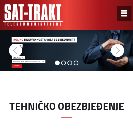
KOLIKO
DNEVNO KOŠTA VAŠA BEZBJEDNOST?
ZA SAMO
0,50€
OBEZBJEDITE
SVOJU KUĆU, STAN, VIKENDICU, POSLOVNI PROSTOR
DETALJNIJE
TEHNIČKO OBEZBJEĐENJE