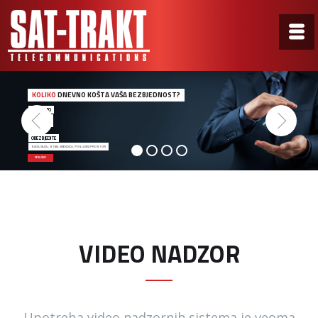
KOLIKO
DNEVNO KOŠTA VAŠA BEZBJEDNOST?
ZA SAMO
0,50€
OBEZBJEDITE
SVOJU KUĆU, STAN, VIKENDICU, POSLOVNI PROSTOR
DETALJNIJE
VIDEO NADZOR
Upotreba video nadzornih sistema je veoma