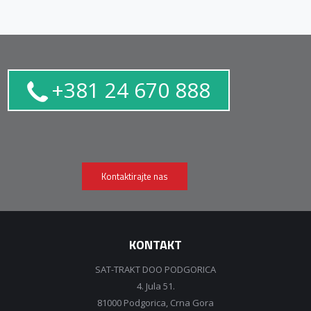
+381 24 670 888
Kontaktirajte nas
KONTAKT
SAT-TRAKT DOO PODGORICA
4. Jula 51.
81000 Podgorica, Crna Gora