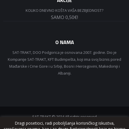
AKCIJE
KOLIKO DNEVNO KOŠTA VAŠA BEZBJEDNOST?
SAMO 0,50€!
O NAMA
SAT-TRAKT, DOO Podgorica je osnovana 2007. godine. Dio je
Kompanije SAT-TRAKT, KFT Budimpešta, koji ima svoj biznis pored
Mađarske i Crne Gore i u Srbiji, Bosni i Hercegovini, Makedoniji i
Albaniji.
SAT-TRAKT © 2024 All rights reserved
Dragi posetioci, radi poboljšanja korisničkog iskustva,
sprečavanja spama, kao i za druge funkcionalnosti koje ne bismo