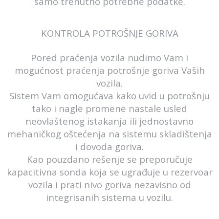
samo trenutno potrebne podatke.
KONTROLA POTROŠNJE GORIVA
Pored praćenja vozila nudimo Vam i
mogućnost praćenja potrošnje goriva Vaših
vozila.
Sistem Vam omogućava kako uvid u potrošnju
tako i nagle promene nastale usled
neovlaštenog istakanja ili jednostavno
mehaničkog oštećenja na sistemu skladištenja
i dovoda goriva.
Kao pouzdano rešenje se preporučuje
kapacitivna sonda koja se ugrađuje u rezervoar
vozila i prati nivo goriva nezavisno od
integrisanih sistema u vozilu.