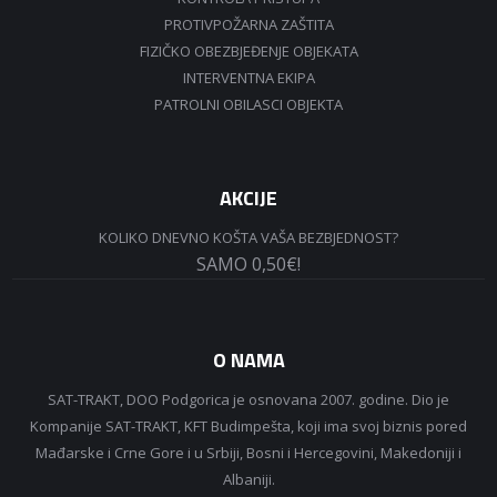
PROTIVPOŽARNA ZAŠTITA
FIZIČKO OBEZBJEĐENJE OBJEKATA
INTERVENTNA EKIPA
PATROLNI OBILASCI OBJEKTA
AKCIJE
KOLIKO DNEVNO KOŠTA VAŠA BEZBJEDNOST?
SAMO 0,50€!
O NAMA
SAT-TRAKT, DOO Podgorica je osnovana 2007. godine. Dio je
Kompanije SAT-TRAKT, KFT Budimpešta, koji ima svoj biznis pored
Mađarske i Crne Gore i u Srbiji, Bosni i Hercegovini, Makedoniji i
Albaniji.