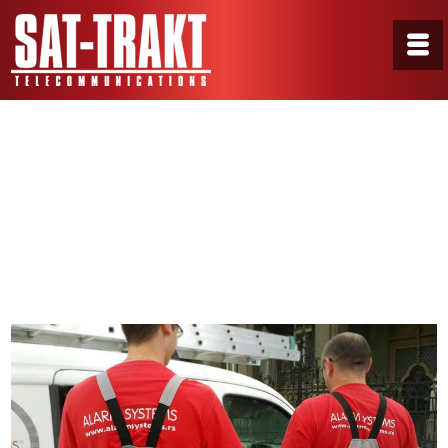
GalerijaT1
Home
/
Portfolio
/
GalerijaT1