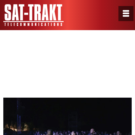
GalerijaF18
Home
/
Portfolio
/
GalerijaF18