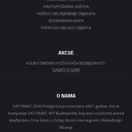
PROTIVPOŽARNA ZAŠTITA
FIZIČKO OBEZBJEĐENJE OBJEKATA
INTERVENTNA EKIPA
PATROLNI OBILASCI OBJEKTA
AKCIJE
KOLIKO DNEVNO KOŠTA VAŠA BEZBJEDNOST?
SAMO 0,50€!
O NAMA
SAT-TRAKT, DOO Podgorica je osnovana 2007. godine. Dio je
Kompanije SAT-TRAKT, KFT Budimpešta, koji ima svoj biznis pored
Mađarske i Crne Gore i u Srbiji, Bosni i Hercegovini, Makedoniji i
Albaniji.