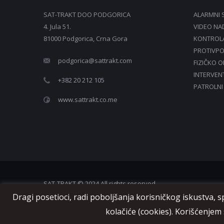
SAT-TRAKT DOO PODGORICA
ALARMNI 
4. Jula 51.
VIDEO N
81000 Podgorica, Crna Gora
KONTROLA
PROTIVPO
podgorica@sattrakt.com
FIZIČKO 
INTERVEN
+382 20 212 105
PATROLNI
www.sattrakt.co.me
SAT-TRAKT © 2024 All rights reserved
Dragi posetioci, radi poboljšanja korisničkog iskustva, 
kolačiće (cookies). Korišćenjem 