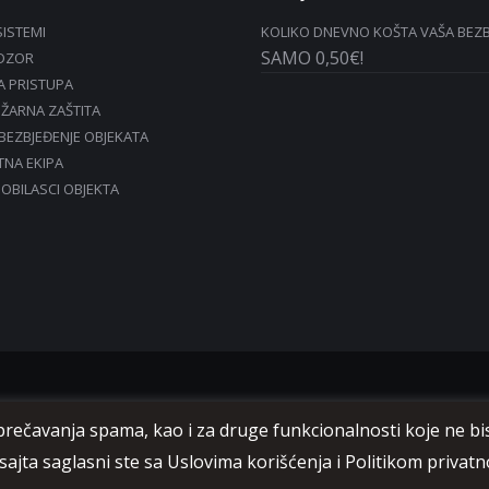
SISTEMI
KOLIKO DNEVNO KOŠTA VAŠA BEZ
SAMO 0,50€!
ADZOR
 PRISTUPA
ŽARNA ZAŠTITA
OBEZBJEĐENJE OBJEKATA
TNA EKIPA
 OBILASCI OBJEKTA
sprečavanja spama, kao i za druge funkcionalnosti koje ne b
www.sattrakt.com
sajta saglasni ste sa Uslovima korišćenja i Politikom privatn