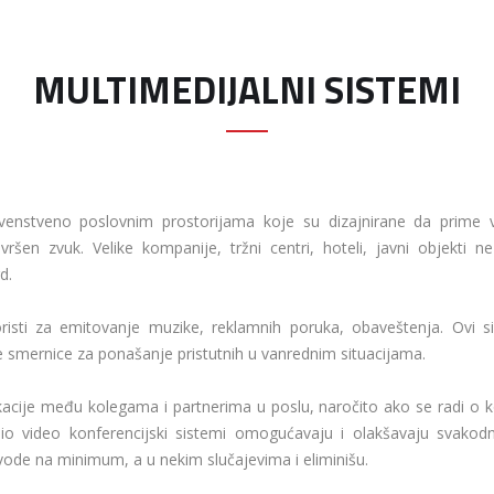
MULTIMEDIJALNI SISTEMI
enstveno poslovnim prostorijama koje su dizajnirane da prime vel
avršen zvuk. Velike kompanije, tržni centri, hoteli, javni objek
d.
sti za emitovanje muzike, reklamnih poruka, obaveštenja. Ovi si
ne smernice za ponašanje pristutnih u vanrednim situacijama.
cije među kolegama i partnerima u poslu, naročito ako se radi o k
udio video konferencijski sistemi omogućavaju i olakšavaju svak
svode na minimum, a u nekim slučajevima i eliminišu.