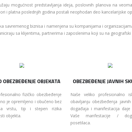
užaju mogućnost predstavljanja ideja, poslovnih planova na veoma 
ktori i platna poslednjih godina postali neophodan deo kancelarijske
ška savremenog biznisa i namenjena su kompanijama i organizacijama k
iraju sa klijentima, partnerima i zaposlenima koji su na geografski
O OBEZBEĐENJE OBJEKATA
OBEZBEĐENJE JAVNIH S
fesionalno fizičko obezbeđenje
Naše veliko profesionalno i
no je opremljeno i obučeno bez
obavljanju obezbeđenja javnih
a vrstu, tip i stepen rizika
događaja i manifestacija daje 
ti objekta.
Vaše manfestacije / dog
posetilaca.