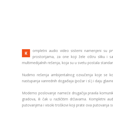
ompletni audio video sistemi namenjeni su prv
K
prostorijama, za one koji žele oštru sliku i s
multimedijalnih rešenja, koja su u svetu postala standar
Nudimo rešenja ambijentalnog ozvučenja koje se kori
nastupanja vanrednih događaja (požar i sl.) i daju glav
Moderno poslovanje nameće drugačija pravila komunika
gradova, ili čak u različitim državama. Kompletni a
putovanjima i visoki troškovi koji prate ova putovanja 