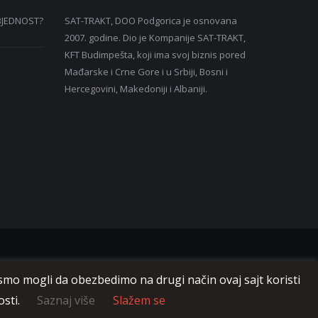
BJEDNOST?
SAT-TRAKT, DOO Podgorica je osnovana
2007. godine. Dio je Kompanije SAT-TRAKT,
KFT Budimpešta, koji ima svoj biznis pored
Mađarske i Crne Gore i u Srbiji, Bosni i
Hercegovini, Makedoniji i Albaniji.
ismo mogli da obezbedimo na drugi način ovaj sajt koristi
osti.
Saznaj više
Slažem se