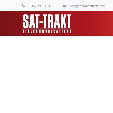
+382 20 212 105
podgorica@sattrakt.com
Multimedijalni sistemi