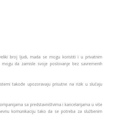
iki broj ljudi, mada se mogu koristiti i u privatnim
ti ne mogu da zamisle svoje poslovanje bez savremenih
stemi takođe upozoravaju prisutne na rizik u slučaju
ompanijama sa predstavništvima i kancelarijama u više
odnevnu komunikaciju tako da se potreba za službenim