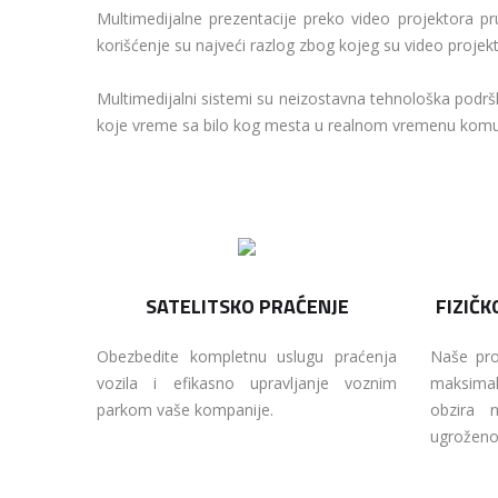
Multimedijalne prezentacije preko video projektora pr
korišćenje su najveći razlog zbog kojeg su video proje
Multimedijalni sistemi su neizostavna tehnološka podr
koje vreme sa bilo kog mesta u realnom vremenu komunic
SATELITSKO PRAĆENJE
FIZIČK
Obezbedite kompletnu uslugu praćenja
Naše pro
vozila i efikasno upravljanje voznim
maksimal
parkom vaše kompanije.
obzira n
ugroženos