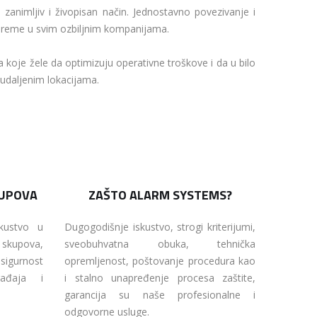
zanimljiv i živopisan način. Jednostavno povezivanje i
 opreme u svim ozbiljnim kompanijama.
oje žele da optimizuju operativne troškove i da u bilo
 udaljenim lokacijama.
KUPOVA
ZAŠTO ALARM SYSTEMS?
skustvo u
Dugogodišnje iskustvo, strogi kriterijumi,
 skupova,
sveobuhvatna obuka, tehnička
sigurnost
opremljenost, poštovanje procedura kao
ađaja i
i stalno unapređenje procesa zaštite,
garancija su naše profesionalne i
odgovorne usluge.