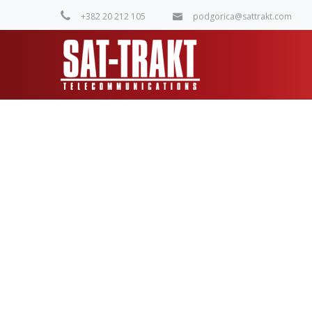
+382 20 212 105
podgorica@sattrakt.com
404 page