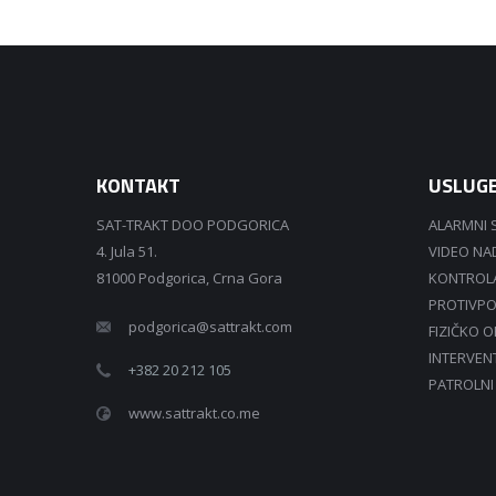
KONTAKT
USLUG
SAT-TRAKT DOO PODGORICA
ALARMNI 
4. Jula 51.
VIDEO N
81000 Podgorica, Crna Gora
KONTROLA
PROTIVPO
podgorica@sattrakt.com
FIZIČKO 
INTERVEN
+382 20 212 105
PATROLNI
www.sattrakt.co.me