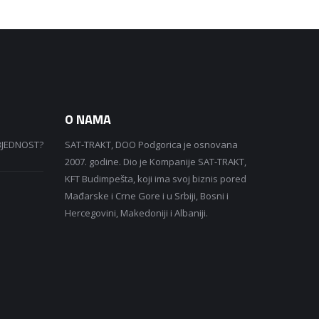
O NAMA
BJEDNOST?
SAT-TRAKT, DOO Podgorica je osnovana
2007. godine. Dio je Kompanije SAT-TRAKT,
KFT Budimpešta, koji ima svoj biznis pored
Mađarske i Crne Gore i u Srbiji, Bosni i
Hercegovini, Makedoniji i Albaniji.