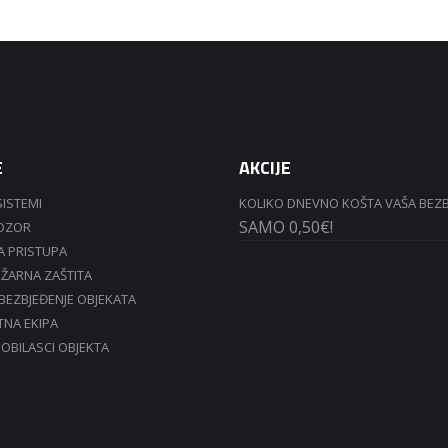
E
AKCIJE
SISTEMI
KOLIKO DNEVNO KOŠTA VAŠA BEZ
SAMO 0,50€!
ADZOR
 PRISTUPA
ŽARNA ZAŠTITA
OBEZBJEĐENJE OBJEKATA
TNA EKIPA
 OBILASCI OBJEKTA