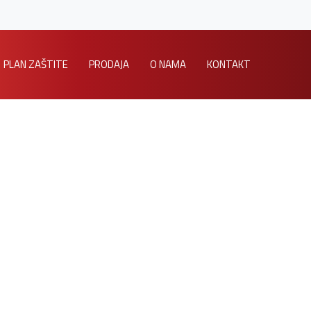
PLAN ZAŠTITE
PRODAJA
O NAMA
KONTAKT
Home
/
404 page